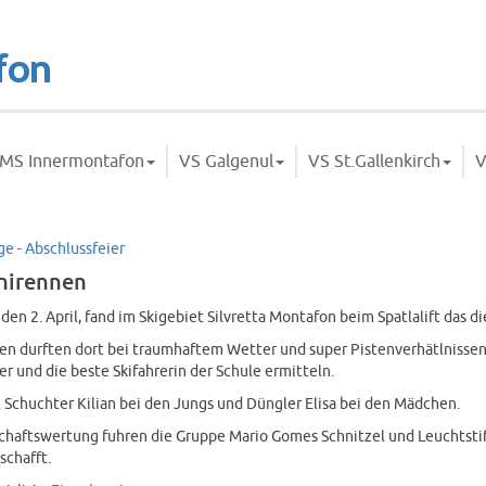
MS Innermontafon
VS Galgenul
VS St.Gallenkirch
V
ge - Abschlussfeier
chirennen
en 2. April, fand im Skigebiet Silvretta Montafon beim Spatlalift das di
nen durften dort bei traumhaftem Wetter und super Pistenverhätlnisse
er und die beste Skifahrerin der Schule ermitteln.
Schuchter Kilian bei den Jungs und Düngler Elisa bei den Mädchen.
haftswertung fuhren die Gruppe Mario Gomes Schnitzel und Leuchtstiftg
chafft.