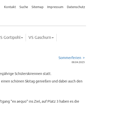
Kontakt
Suche
Sitemap
Impressum
Datenschutz
S Gortipohl
VS Gaschurn
Sommerferien >
08.04.2025
esjährige Schülerskirennen statt.
n einen schönen Skitag genießen und dabei auch den
ang "ex aequo" ins Ziel, auf Platz 3 haben es die