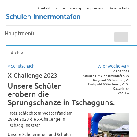
Kontakt
Suche
Sitemap
Impressum
Datenschutz
Hauptmenü
Naviga
ein-/a
Archiv
< Schulschach
Wienwoche 4a >
08.05.2023
X-Challenge 2023
Kategorie: MS Innermontafon, VS
Galgenul, VS Gaschurn, VS
Unsere Schüler
Gortipohl, VS Partenen, VS St.
Gallenkirch
erobern die
Von: TW
Sprungschanze in Tschagguns.
Trotz schlechtem Wetter fand am
28.04.2023 die X-Challenge in
Tschagguns statt.
Unsere Schülerinnen und Schüler