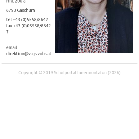
Hnr. 200 a
6793 Gaschurn
tel +43 (0)5558/8642
fax +43 (0)05558/8642-
7
email
direktion@vsgs.vobs.at
Copyright © 2019 Schulportal Innermontafon (2026)